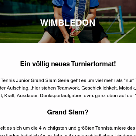
WIMBLEDON
Ein völlig neues Turnierformat!
 Tennis Junior Grand Slam Serie geht es um viel mehr als "nur" 
 Aufschlag...hier stehen Teamwork, Geschicklichkeit, Motorik, 
t, Kraft, Ausdauer, Denksportaufgaben uvm. ganz oben auf der "t
Grand Slam?
lt es sich um die 4 wichtigsten und größten Tennisturniere des 
se finden lediglich 4x im Jahr in 4x unterschiedlichen Ländern st