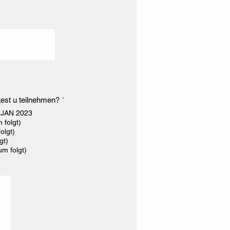
P
est u teilnehmen?
*
f
. JAN 2023
l
 folgt)
i
c
olgt)
h
gt)
t
um folgt)
f
e
l
d