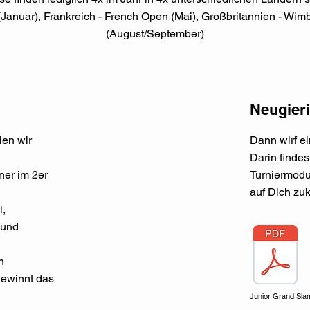
 (Januar), Frankreich - French Open (Mai), Großbritannien - Wi
(August/September)
Neugier
len wir
Dann wirf ei
Darin findes
tner im 2er
Turniermodu
auf Dich zu
l,
 und
n
ewinnt das
Junior Grand Sla