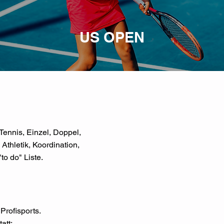
US OPEN
Tennis, Einzel, Doppel,
Athletik, Koordination,
o do" Liste.
Profisports.
att: