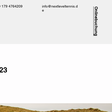
9 179 4764209
info@nextleveltennis.d
Onlinebuchung
e
23